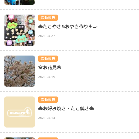
活動報告
🐙たこやき&おやき作り👨‍🍳
2021.04.27
活動報告
🌸お花見🌸
2021.04.19
活動報告
🐙お好み焼き・たこ焼き🐙
2021.04.14