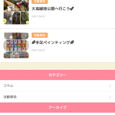
活動報告
大高緑地公園へ行こう🦖
2021.04.07
活動報告
🌈手足ペインティング🌈
2021.04.01
カテゴリー
コラム
活動報告
アーカイブ