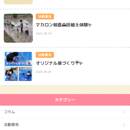
活動報告
マカロン朝倉🌄田植え体験✨
2023.06.10
活動報告
オリジナル傘づくり☔✨
2023.06.05
カテゴリー
コラム
活動報告