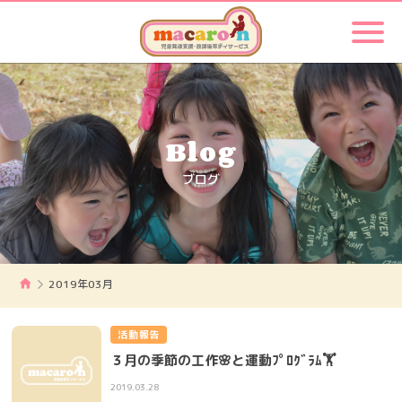
Blog
ブログ
2019年03月
活動報告
３月の季節の工作🌸と運動ﾌﾟﾛｸﾞﾗﾑ🏋️
2019.03.28