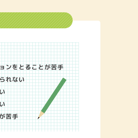
ョンをとることが苦手
られない
い
い
が苦手