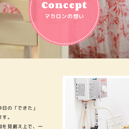
Concept
マカロンの想い
今日の「できた」
ます。
加を見据え上で、一