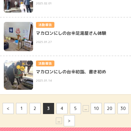
2025.02.01
活動報告
マカロンにしの台🌞足湯屋さん体験
2025.01.27
活動報告
マカロンにしの台🌞初詣、書き初め
2025.01.14
<
1
2
3
4
5
...
10
20
30
...
>