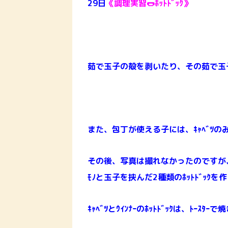
29日
《調理実習🌭ﾎｯﾄﾄﾞｯｸ》
茹で玉子の殻を剥いたり、その茹で玉子
また、包丁が使える子には、ｷｬﾍﾞﾂの
その後、写真は撮れなかったのですが、ｷｬﾍ
ﾓﾉと玉子を挟んだ2種類のﾎｯﾄﾄﾞｯｸを
ｷｬﾍﾞﾂとｳｲﾝﾅｰのﾎｯﾄﾄﾞｯｸは、ﾄｰｽﾀｰ