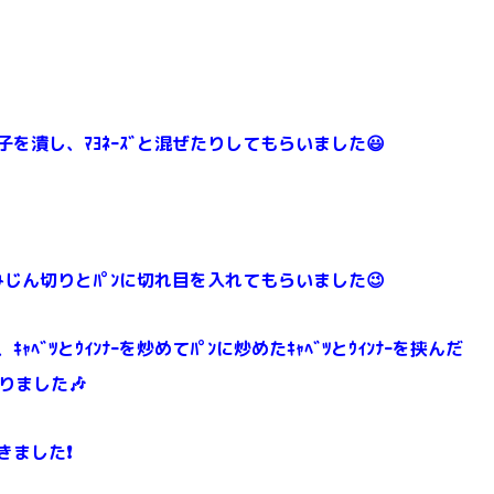
を潰し、ﾏﾖﾈｰｽﾞと混ぜたりしてもらいました😃
みじん切りとﾊﾟﾝに切れ目を入れてもらいました😉
ﾞﾂとｳｲﾝﾅｰを炒めてﾊﾟﾝに炒めたｷｬﾍﾞﾂとｳｲﾝﾅｰを挟んだ
作りました🎶
で焼きました❗