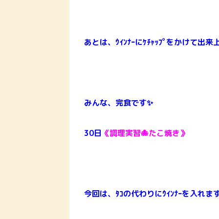
あとは、ｳｲﾝﾅｰにｹﾁｬｯﾌﾟをかけて出来
みんな、完食です✨
30日
《調理実習🐙たこ焼き》
今回は、ﾀｺの代わりにｳｲﾝﾅｰを入れます