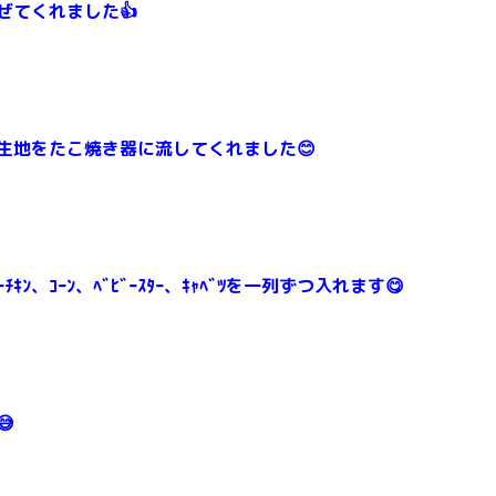
混ぜてくれました👍
生地をたこ焼き器に流してくれました😊
ｷﾝ、ｺｰﾝ、ﾍﾞﾋﾞｰｽﾀｰ、ｷｬﾍﾞﾂを一列ずつ入れます😋
