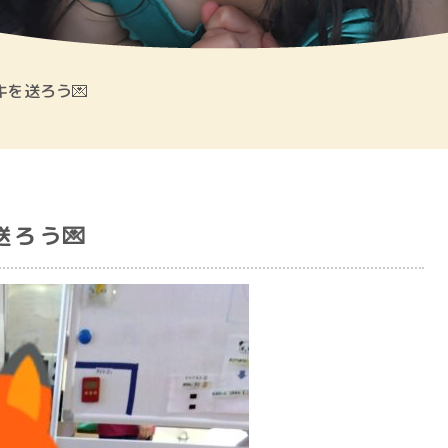
キを送ろう💌
送ろう💌