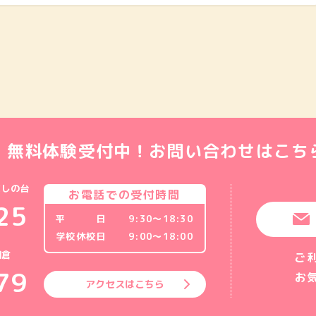
・無料体験受付中！
お問い合わせはこち
にしの台
お電話での受付時間
25
平 日
9:30〜18:30
学校休校日
9:00〜18:00
朝倉
ご
79
お
アクセスはこちら