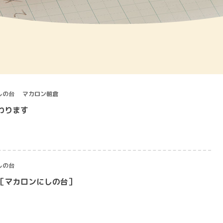
しの台
マカロン朝倉
わります
しの台
［マカロンにしの台］